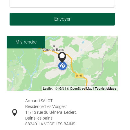
Envoyer
M'y rendre
Armand SALOT
Résidence ''Les Vosges''
11/13 rue du Général Leclerc
Bains-les-bains
88240
LA VÔGE-LES-BAINS