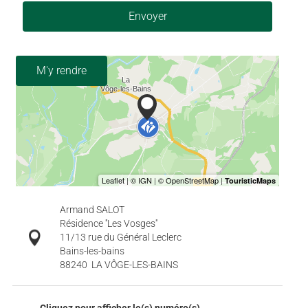
Envoyer
M'y rendre
Armand SALOT
Résidence ''Les Vosges''
11/13 rue du Général Leclerc
Bains-les-bains
88240
LA VÔGE-LES-BAINS
Cliquez pour afficher le(s) numéro(s)