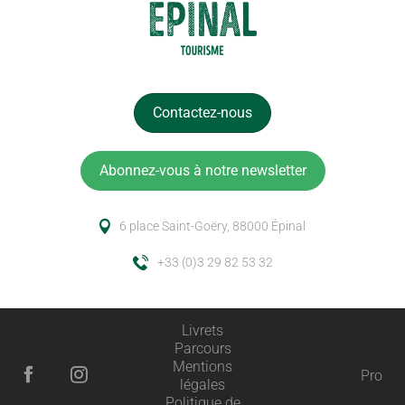
Contactez-nous
Abonnez-vous à notre newsletter
6 place Saint-Goëry, 88000 Épinal
+33 (0)3 29 82 53 32
Livrets
Parcours
Description
Mentions
Pro
légales
Prestations
Politique de