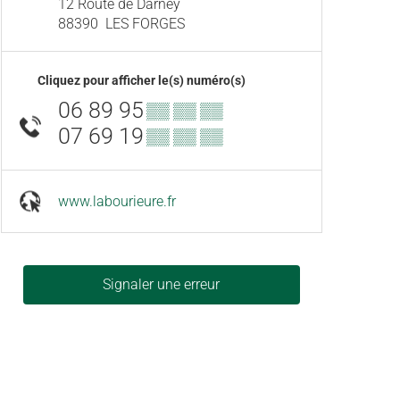
12 Route de Darney
88390
LES FORGES
Cliquez pour afficher le(s) numéro(s)
06 89 95
▒▒ ▒▒ ▒▒
07 69 19
▒▒ ▒▒ ▒▒
www.labourieure.fr
Signaler une erreur