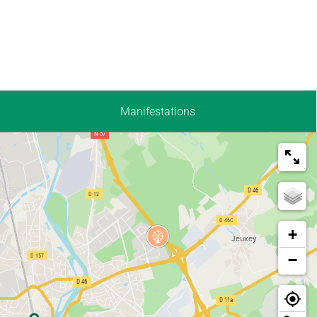
Manifestations
+
−