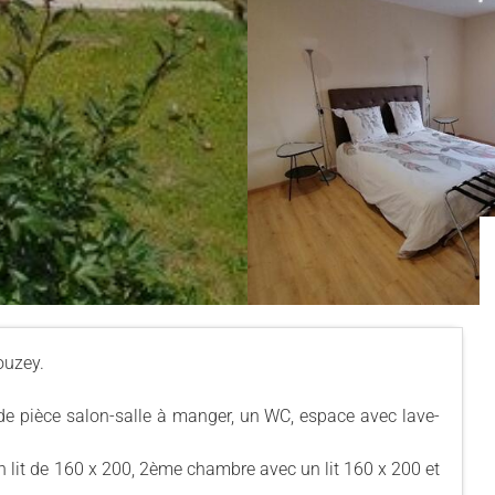
ouzey.
de pièce salon-salle à manger, un WC, espace avec lave-
n lit de 160 x 200, 2ème chambre avec un lit 160 x 200 et