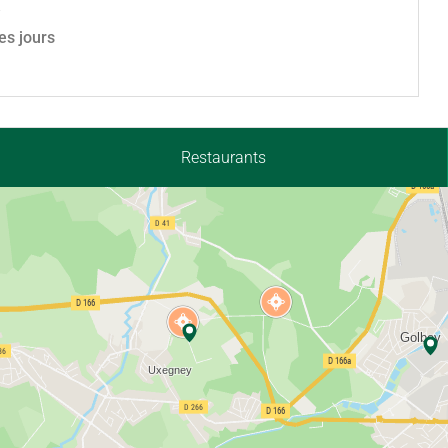
7
les jours
Restaurants