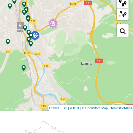
Leaflet
|
Esri
|
© IGN
|
© OpenStreetMap
|
TouristicMaps