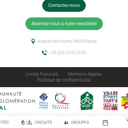
Contactez-nous
Abonnez-vous à notre newsletter
6 place Saint-Goëry, 88000 Épinal
+33 (0)3 29 82 53 32
Livrets Parcours
Mentions légales
Politique de confidentialité
VITÉS
/
CIRCUITS
GROUPES