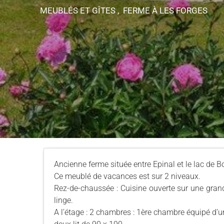
MEUBLÉS ET GÎTES , FERME
À LES FORGES
Ancienne ferme située entre Epinal et le lac de B
Ce meublé de vacances est sur 2 niveaux.
Rez-de-chaussée : Cuisine ouverte sur une gran
linge.
A l’étage : 2 chambres : 1ère chambre équipé d’u