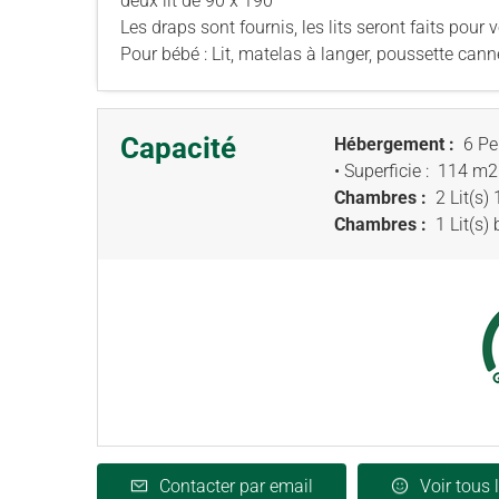
deux lit de 90 x 190
Les draps sont fournis, les lits seront faits pour v
Pour bébé : Lit, matelas à langer, poussette cann
Capacité
Hébergement :
6 Pe
• Superficie :
114 m
2
Chambres :
2 Lit(s)
Chambres :
1 Lit(s)
Contacter par email
Voir tous 