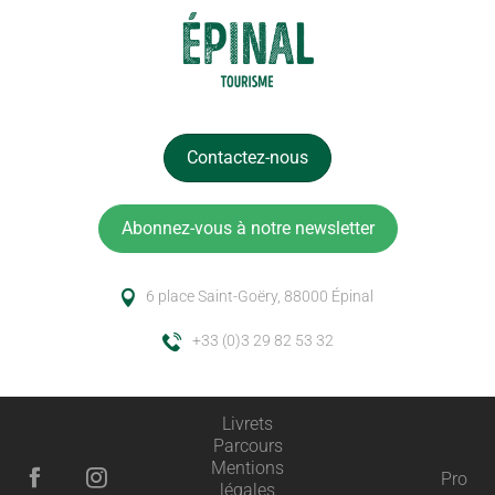
Contactez-nous
Abonnez-vous à notre newsletter
6 place Saint-Goëry, 88000 Épinal
+33 (0)3 29 82 53 32
Livrets
Parcours
Mentions
Pro
légales