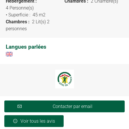
Hébergement :
Chambres :
2 Chambre(s)
4 Personne(s)
• Superficie :
45 m
2
Chambres :
2 Lit(s) 2
personnes
Langues parlées
Contacter par email
Voir tous les avis