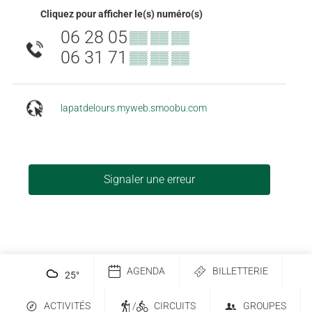
Cliquez pour afficher le(s) numéro(s)
06 28 05
▒▒ ▒▒ ▒▒
06 31 71
▒▒ ▒▒ ▒▒
lapatdelours.myweb.smoobu.com
Signaler une erreur
AGENDA
BILLETTERIE
25
°
ACTIVITÉS
/
CIRCUITS
GROUPES