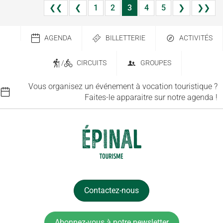
❮❮
❮
1
2
3
4
5
❯
❯❯
AGENDA
BILLETTERIE
ACTIVITÉS
/
CIRCUITS
GROUPES
Vous organisez un événement à vocation touristique ?
Faites-le apparaitre sur notre agenda !
Contactez-nous
Abonnez-vous à notre newsletter