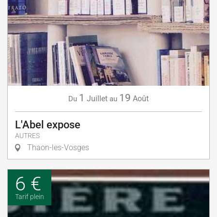
1
19
Juillet
Août
Du
au
L'Abel expose
AUTRES
Thaon-les-Vosges
6 €
Tarif plein