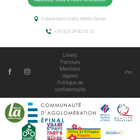
6 place Saint-Goëry, 88000 Épinal
+33 (0)3 29 82 53 32
Livrets
Parcours
Mentions
Pro
légales
Politique de
confidentialité