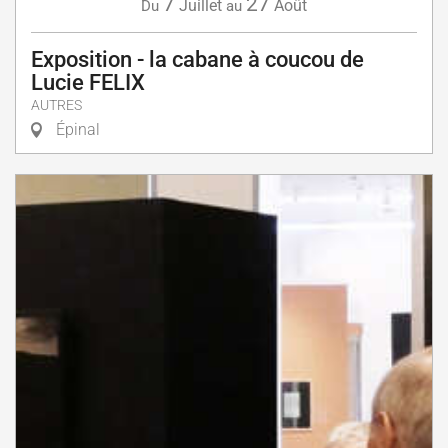
7
27
Juillet
Août
Du
au
Exposition - la cabane à coucou de
Lucie FELIX
AUTRES
Épinal