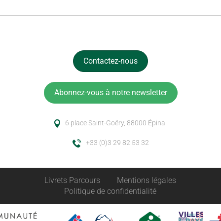
Contactez-nous
Abonnez-vous à notre newsletter
6 place Saint-Goëry, 88000 Épinal
+33 (0)3 29 82 53 32
Livrets Parcours
Mentions légales
Politique de confidentialité