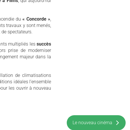
e à Films
, qui aujourd’hui
incendie du
« Concorde »
,
nts travaux y sont menés,
t de spectateurs.
nts multipliés les
succès
lors prise de moderniser
hangement majeur dans la
llation de climatisations
itions idéales l’ensemble
pour les ouvrir à nouveau
Le nouveau cinéma