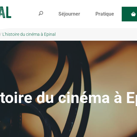
Séjourner
Pratique
/
L'histoire du cinéma à Epinal
stoire du cinéma à E