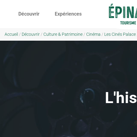
Découvrir
Expériences
Accueil
/
Découvrir
/
Culture & Patrimoine
/
Cinéma
/
Les Cinés Palace
L'hi