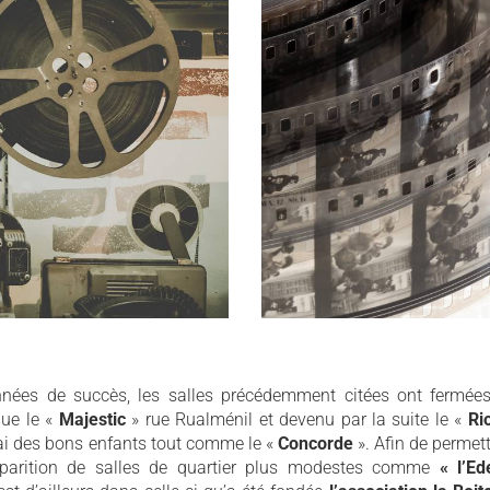
m Peerapong
Bobines © Yarovitcyn
nées de succès, les salles précédemment citées ont fermées 
que le «
Majestic
» rue Rualménil et devenu par la suite le «
Ri
i des bons enfants tout comme le «
Concorde
». Afin de permettr
apparition de salles de quartier plus modestes comme
« l’Ed