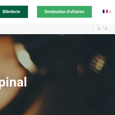
Billetterie
Destination d'affaires
-
+
A
A
pinal