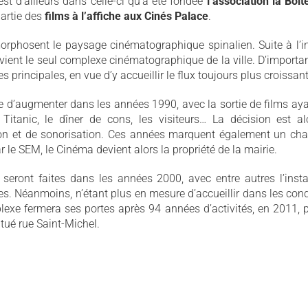
’est d’ailleurs dans celle-ci qu’a été fondée
l’association la Boit
partie des
films à l’affiche aux Cinés Palace
.
phosent le paysage cinématographique spinalien. Suite à l’
ient le seul complexe cinématographique de la ville. D’importa
es principales, en vue d’y accueillir le flux toujours plus croissan
e d’augmenter dans les années 1990, avec la sortie de films aya
 Titanic, le dîner de cons, les visiteurs… La décision est a
ion et de sonorisation. Ces années marquent également un c
r le SEM, le Cinéma devient alors la propriété de la mairie.
seront faites dans les années 2000, avec entre autres l’insta
es. Néanmoins, n’étant plus en mesure d’accueillir dans les cond
lexe fermera ses portes après 94 années d’activités, en 2011, 
tué rue Saint-Michel.