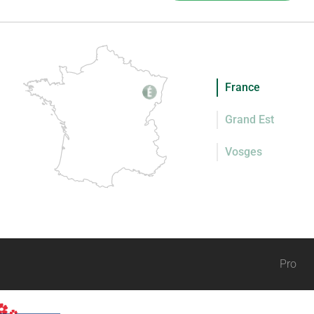
France
Grand Est
Vosges
Pro