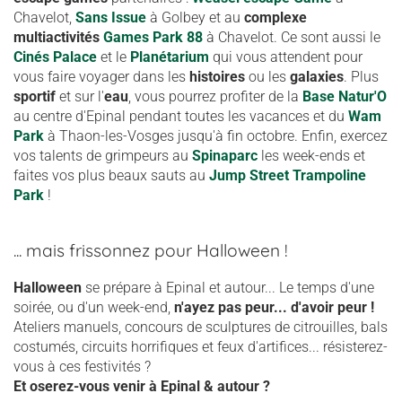
Chavelot,
Sans Issue
à Golbey
et au
complexe
multiactivités
Games Park 88
à Chavelot. Ce sont aussi le
Cinés Palace
et le
Planétarium
qui vous attendent pour
vous faire voyager dans les
histoires
ou les
galaxies
. Plus
sportif
et sur l'
eau
, vous pourrez profiter de la
Base Natur'O
au centre d'Epinal
pendant toutes les vacances
et du
Wam
Park
à Thaon-les-Vosges jusqu'à fin octobre. Enfin, exercez
vos talents de grimpeurs au
Spinaparc
les week-ends et
faites vos plus beaux sauts au
Jump Street Trampoline
Park
!
... mais frissonnez pour Halloween !
Halloween
se prépare à Epinal et autour... Le temps d'une
soirée, ou d'un week-end,
n'ayez pas peur... d'avoir peur !
Ateliers manuels, concours de sculptures de citrouilles, bals
costumés, circuits horrifiques et feux d'artifices... résisterez-
vous à ces festivités ?
Et oserez-vous venir à Epinal & autour ?