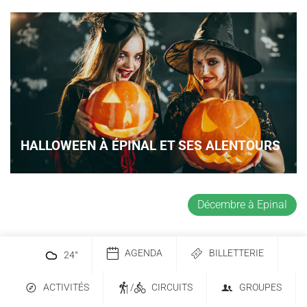
HALLOWEEN À ÉPINAL ET SES ALENTOURS
Décembre à Epinal
AGENDA
BILLETTERIE
24
°
ACTIVITÉS
/
CIRCUITS
GROUPES