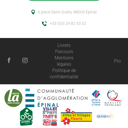
6 place Saint-Goëry, 88000 Épinal
+33 (0)3 29 82 53 32
Livrets
Parcours
Mentions
Pro
légales
Politique de
confidentialité