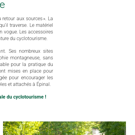
se
 retour aux sources ». La
u’il traverse. Le matériel
en vogue. Les accessoires
nture du cyclotourisme.
ant. Ses nombreux sites
graphie montagneuse, sans
nable pour la pratique du
sont mises en place pour
agée pour encourager les
èles et attachés à Épinal.
le du cyclotourisme !