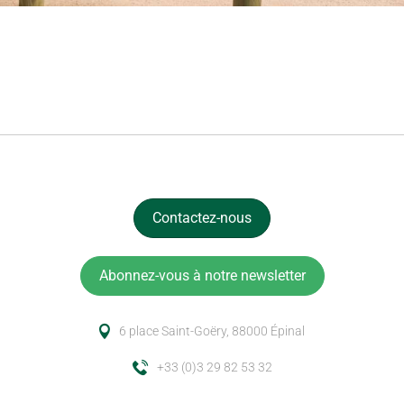
Petite balade à vélo le long du lac de Bouzey. © JF Hamard
Contactez-nous
Abonnez-vous à notre newsletter
6 place Saint-Goëry, 88000 Épinal
+33 (0)3 29 82 53 32