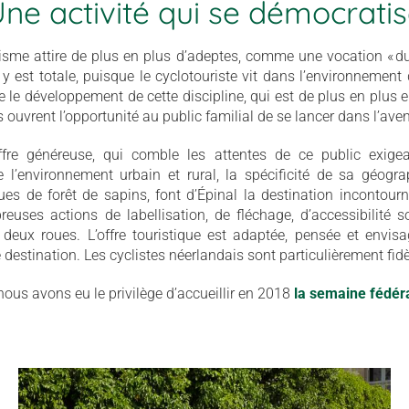
ne activité qui se démocrati
isme attire de plus en plus d’adeptes, comme une vocation « du
y est totale, puisque le cyclotouriste vit dans l’environnement q
le développement de cette discipline, qui est de plus en plus 
ouvrent l’opportunité au public familial de se lancer dans l’ave
ffre généreuse, qui comble les attentes de ce public exige
 de l’environnement urbain et rural, la spécificité de sa géo
ues de forêt de sapins, font d’Épinal la destination incontour
euses actions de labellisation, de fléchage, d’accessibilité 
deux roues. L’offre touristique est adaptée, pensée et envis
e destination. Les cyclistes néerlandais sont particulièrement fid
nous avons eu le privilège d’accueillir en 2018
la semaine fédéra