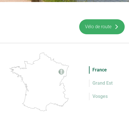
Vélo de route
France
Grand Est
Vosges