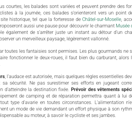
s courtes, les balades sont variées et peuvent prendre des for
listes à la journée, ces balades s’orienteront vers un point 
 site historique, tel que la forteresse de
Châtel-sur-Moselle
, acc
proposeront aussi une pause pour découvrir le charmant
Musée d
ible également de s’arrêter juste un instant au détour d’un ch
d’observer un merveilleux paysage, légèrement vallonné.
car toutes les fantaisies sont permises. Les plus gourmands ne 
aire fonctionner le deux-roues, il faut bien du carburant, alors 
.
urs
, l’audace est autorisée, mais quelques règles essentielles dev
et sa sécurité. Ne pas surestimer ses efforts en jugeant corr
n d’atteindre la destination fixée.
Prévoir des vêtements spéc
uipement de camping et de réparation permettra quant à lui 
tout type d’avarie en toutes circonstances. L’alimentation n’e
ment un mode de vie demandant un effort physique à son rythm
ispensable au moteur, à savoir le cycliste et ses jambes.