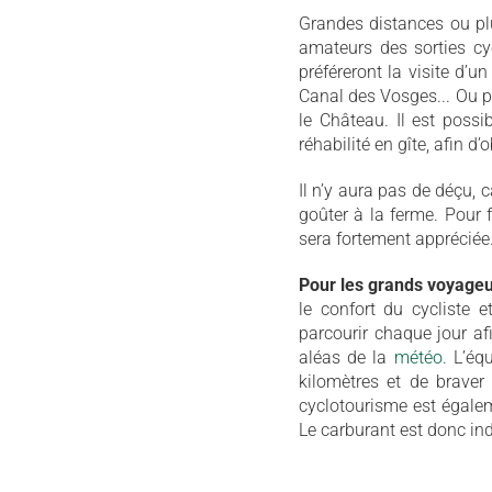
Grandes distances ou plu
amateurs des sorties cyc
préféreront la visite d’un
Canal des Vosges... Ou 
le Château. Il est poss
réhabilité en gîte, afin 
Il n’y aura pas de déçu, 
goûter à la ferme. Pour f
sera fortement appréciée
Pour les grands voyage
le confort du cycliste 
parcourir chaque jour afi
aléas de la
météo
. L’éq
kilomètres et de braver 
cyclotourisme est égale
Le carburant est donc ind