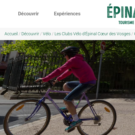
Découvrir
Expériences
Accueil
/
Découvrir
/
Vélo
/
Les Clubs Vélo d'Épinal Cœur des Vosges
/