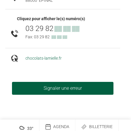
88000
ÉPINAL
Cliquez pour afficher le(s) numéro(s)
03 29 82
▒▒ ▒▒ ▒▒
Fax: 03 29 82
▒▒ ▒▒ ▒▒
chocolats-lamielle.fr
Signaler une erreur
AGENDA
BILLETTERIE
33
°