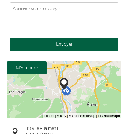
Envoyer
M'y rendre
13 Rue Rualménil