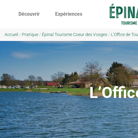
Découvrir
Expériences
Accueil
/
Pratique
/
Épinal Tourisme Coeur des Vosges
/
L’Office de T
L’Offi