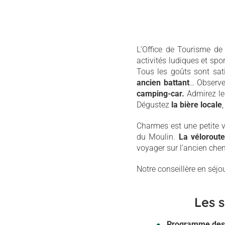
L’Office de Tourisme de
activités ludiques et spor
Tous les
goûts sont sat
ancien battant
… Observ
camping-car.
Admirez le
Dégustez
la bière locale
,
Charmes est une petite vi
du Moulin.
La vélorout
voyager sur l’ancien che
Notre conseillère en séjo
Les 
Programme des