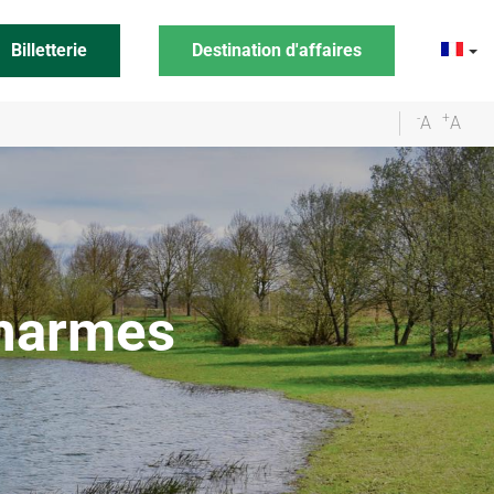
Billetterie
Destination d'affaires
-
+
A
A
Charmes