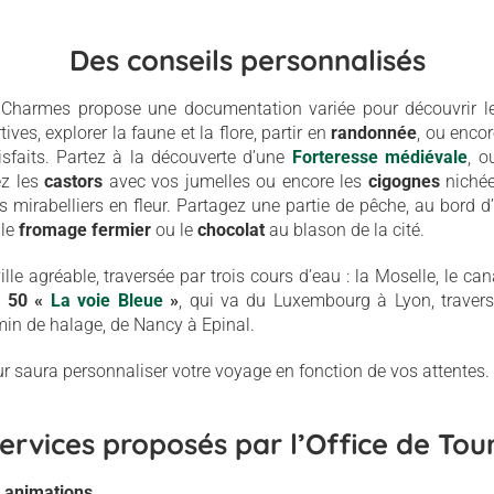
Des conseils personnalisés
 Charmes propose une documentation variée pour découvrir le 
tives, explorer la faune et la flore, partir en
randonnée
, ou enco
isfaits. Partez à la découverte d’une
Forteresse médiévale
, o
ez les
castors
avec vos jumelles ou encore les
cigognes
niché
s mirabelliers en fleur. Partagez une partie de pêche, au bord d
 le
fromage fermier
ou le
chocolat
au blason de la cité.
lle agréable, traversée par trois cours d’eau : la Moselle, le ca
e 50 «
La voie Bleue
»
, qui va du Luxembourg à Lyon, traver
min de halage, de Nancy à Epinal.
ur saura personnaliser votre voyage en fonction de vos attentes.
services proposés par l’Office de Tou
 animations