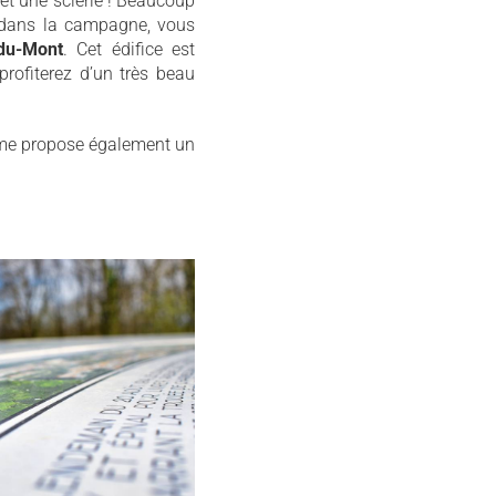
 et une scierie ! Beaucoup
le, dans la campagne, vous
-du-Mont
. Cet édifice est
rofiterez d’un très beau
risme propose également un