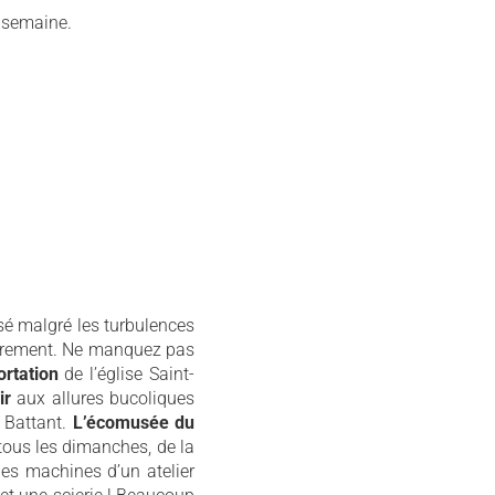
a semaine.
sé malgré les turbulences
librement. Ne manquez pas
ortation
de l’église Saint-
oir
aux allures bucoliques
 Battant.
L’écomusée du
 tous les dimanches, de la
nes machines d’un atelier