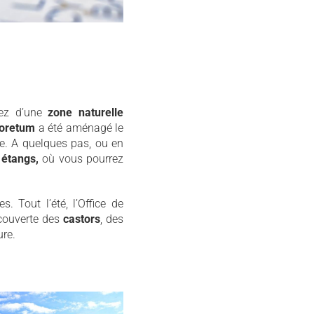
rez d’une
zone naturelle
oretum
a été aménagé le
le. A quelques pas, ou en
 étangs,
où vous pourrez
. Tout l’été, l’Office de
couverte des
castors
, des
ure.