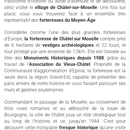
Passionné d’histoire ou avide d’aventure et de découverte,
allez visiter le
village de Châtel-sur-Moselle
. Une fois sur
place, vous vous trouverez face à un ensemble très
représentatif des
forteresses du Moyen-Âge
.
Considérée comme l’une des plus grandes forteresses
d’Europe,
la forteresse de Châtel sur Moselle
compte près
de 6 hectares de
vestiges archéologiques
et 22 tours, le
tout protégé par une enceinte de 1,5km. Elle est classée au
titre des
Monuments Historiques depuis 1988
, grâce au
travail de l’
Association du Vieux-Châtel
. Propriété de la
Communauté d’agglomération d’Epinal, la forteresse est la
seule dans la région Grand-Est, capable de présenter des
pans entiers de notre histoire en vous faisant parcourir ses
murs et galeries souterraines.
Commandant le passage de la Moselle, au croisement de
trois voies romaines et au débouché de la route de
Bourgogne, la ville de Châtel joua un rôle stratégique tout
au long de l’histoire, et ce, jusqu’en 1944. C’est pour
découvrir cette incroyable
fresque historique
qu’une visite