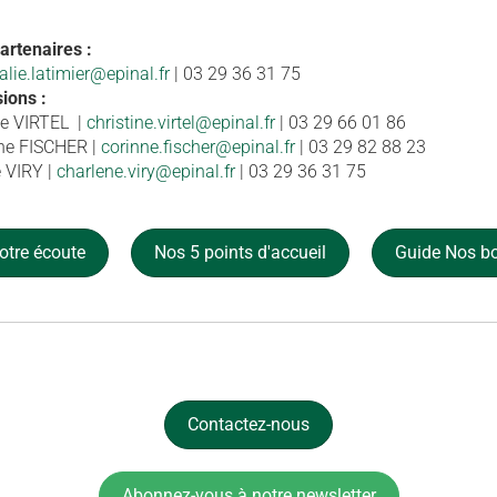
artenaires :
alie.latimier@epinal.fr
| 03 29 36 31 75
ions :
ne VIRTEL |
christine.virtel@epinal.fr
| 03 29 66 01 86
ne FISCHER |
corinne.fischer@epinal.fr
| 03 29 82 88 23
 VIRY |
charlene.viry@epinal.fr
| 03 29 36 31 75
otre écoute
Nos 5 points d'accueil
Guide Nos b
Contactez-nous
Abonnez-vous à notre newsletter