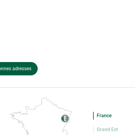
onnes adresses
France
Grand Est