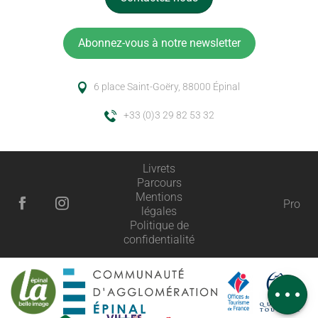
Abonnez-vous à notre newsletter
6 place Saint-Goëry, 88000 Épinal
+33 (0)3 29 82 53 32
Livrets
Parcours
Mentions
Pro
légales
Description
Politique de
confidentialité
Prestations
Ouvertures
Avis