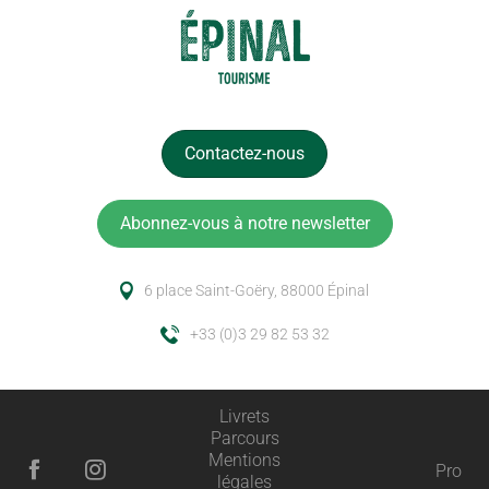
Contactez-nous
Abonnez-vous à notre newsletter
6 place Saint-Goëry, 88000 Épinal
+33 (0)3 29 82 53 32
Livrets
Parcours
Mentions
Pro
légales
Description