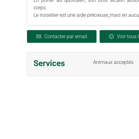
En porter au quotidien, son bois alcalin absor
corps.
Le noisetier est une aide précieuse,,mais en auc
Contacter par email
Voir tous 
Services
Animaux acceptés