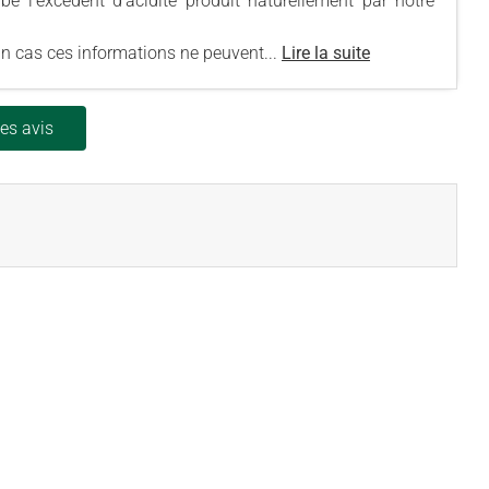
be l’excédent d'acidité produit naturellement par notre
un cas ces informations ne peuvent...
Lire la suite
les avis