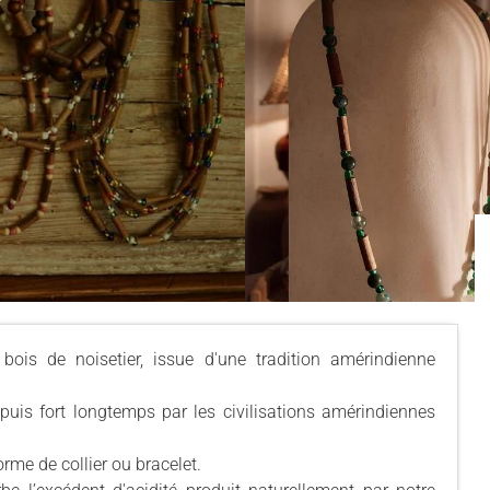
 bois de noisetier, issue d'une tradition amérindienne
depuis fort longtemps par les civilisations amérindiennes
rme de collier ou bracelet.