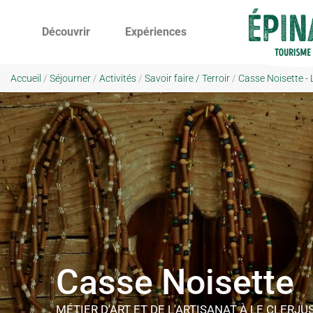
Découvrir
Expériences
Accueil
/
Séjourner
/
Activités
/
Savoir faire / Terroir
/
Casse Noisette - 
Casse Noisette
MÉTIER D'ART ET DE L'ARTISANAT
À LE CLERJU