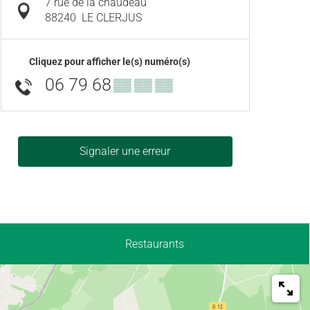
7 rue de la chaudeau
88240
LE CLERJUS
Cliquez pour afficher le(s) numéro(s)
06 79 68
▒▒ ▒▒ ▒▒
Signaler une erreur
Restaurants