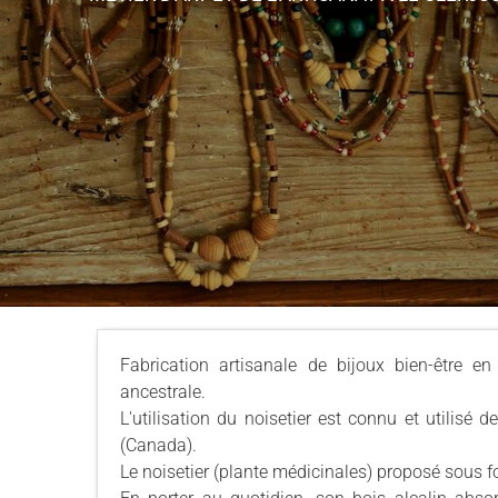
Fabrication artisanale de bijoux bien-être en
ancestrale.
L'utilisation du noisetier est connu et utilisé 
(Canada).
Le noisetier (plante médicinales) proposé sous fo