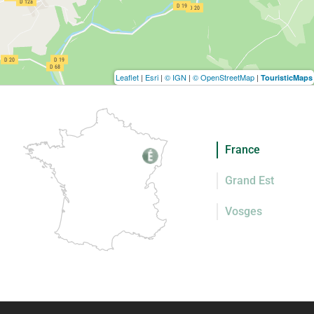
Leaflet
|
Esri
|
© IGN
|
© OpenStreetMap
|
TouristicMaps
France
Grand Est
Vosges