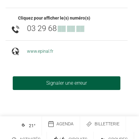
Cliquez pour afficher le(s) numéro(s)
03 29 68
▒▒ ▒▒ ▒▒
www.epinal.fr
Signaler une erreur
AGENDA
BILLETTERIE
21
°