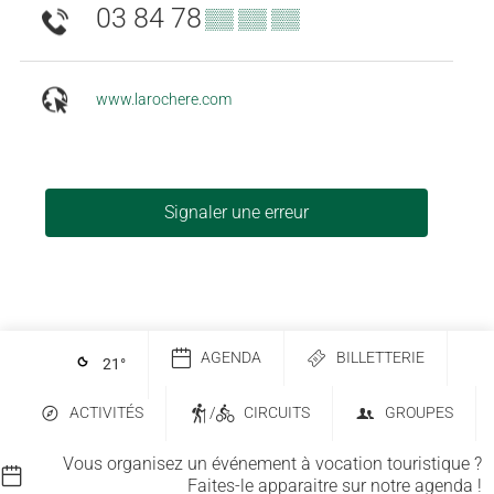
03 84 78
▒▒ ▒▒ ▒▒
www.larochere.com
Signaler une erreur
AGENDA
BILLETTERIE
21
°
ACTIVITÉS
/
CIRCUITS
GROUPES
Vous organisez un événement à vocation touristique ?
Faites-le apparaitre sur notre agenda !