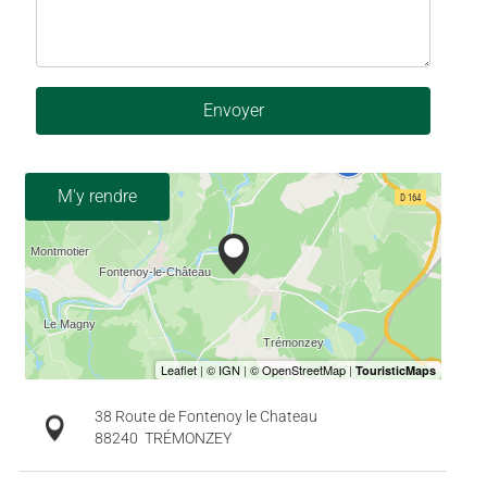
Envoyer
M'y rendre
38 Route de Fontenoy le Chateau
88240
TRÉMONZEY