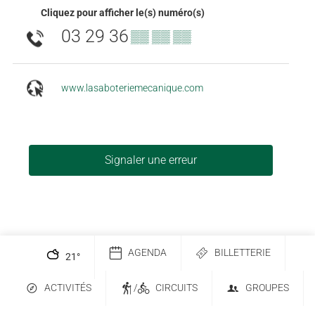
Cliquez pour afficher le(s) numéro(s)
03 29 36
▒▒ ▒▒ ▒▒
www.lasaboteriemecanique.com
Signaler une erreur
AGENDA
BILLETTERIE
21
°
ACTIVITÉS
/
CIRCUITS
GROUPES