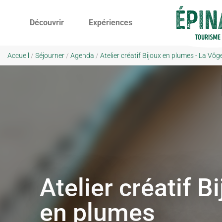
Découvrir
Expériences
Accueil
/
Séjourner
/
Agenda
/
Atelier créatif Bijoux en plumes - La Vôg
Atelier créatif B
en plumes