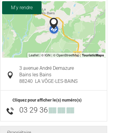
M'y rendre
3 avenue André Demazure
Bains les Bains
88240
LA VÔGE-LES-BAINS
Cliquez pour afficher le(s) numéro(s)
03 29 36
▒▒ ▒▒ ▒▒
Propriétaire