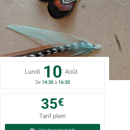
10
Lundi
Août
De
14:30
à
16:30
35
€
Tarif plein