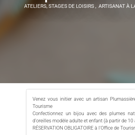
ATELIERS, STAGES DE LOISIRS , ARTISANAT
À L
Venez vous initier avec un artisan Plumassière
Tourisme
Confectionnez un bijou avec des plumes natur
d'oreilles modèle adulte et enfant (à partir de 10
RÉSERVATION OBLIGATOIRE à l'Office de Touri