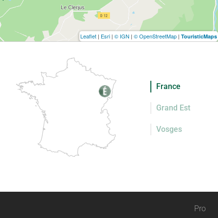
Leaflet
|
Esri
|
© IGN
|
© OpenStreetMap
|
TouristicMaps
France
Grand Est
Vosges
Pro