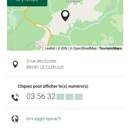
3 rue des Ecoles
88240
LE CLERJUS
Cliquez pour afficher le(s) numéro(s)
03 56 32
▒▒ ▒▒ ▒▒
bmi.agglo-epinal.fr