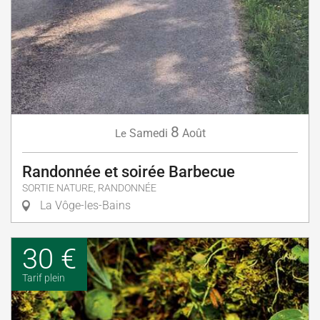
8
Samedi
Août
Le
Randonnée et soirée Barbecue
SORTIE NATURE, RANDONNÉE
La Vôge-les-Bains
30 €
Tarif plein