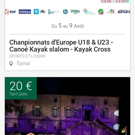
5
9
Août
Du
au
Chanpionnats d'Europe U18 & U23 -
Canoé Kayak slalom - Kayak Cross
SPORTS ET LOISIRS
Épinal
20 €
Tarif plein