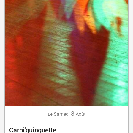
8
Samedi
Août
Le
Carpi'guinguette