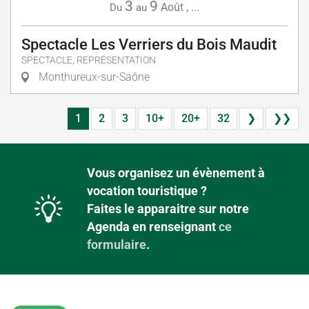
3
9
Août
,
...
Du
au
Spectacle Les Verriers du Bois Maudit
SPECTACLE, REPRÉSENTATION
Monthureux-sur-Saône
1
2
3
10+
20+
32
❯
❯❯
Vous organisez un évènement à
vocation touristique ?
Faites le apparaitre sur notre
Agenda en renseignant
ce
formulaire
.