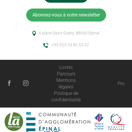
Abonnez-vous à notre newsletter
6 place Saint-Goëry, 88000 Épinal
+33 (0)3 29 82 53 32
Livrets
Parcours
Mentions
Pro
légales
Politique de
confidentialité