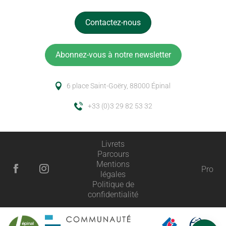
Contactez-nous
Abonnez-vous à notre newsletter
6 place Saint-Goëry, 88000 Épinal
+33 (0)3 29 82 53 32
Livrets
Parcours
Mentions
Pro
légales
Politique de
Description
confidentialité
Horaires
Avis