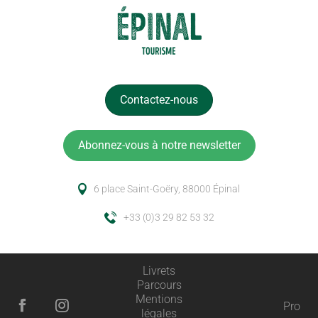
Contactez-nous
Abonnez-vous à notre newsletter
6 place Saint-Goëry, 88000 Épinal
+33 (0)3 29 82 53 32
Livrets
Parcours
Description
Mentions
Pro
légales
Prestations