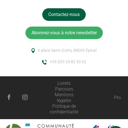
Contactez-nous
Abonnez-vous à notre newsletter
6 place Saint-Goëry, 88000 Épinal
+33 (0)3 29 82 53 32
Livrets
Parcours
Mentions
Pro
légales
Description
Politique de
confidentialité
Prestations
Horaires