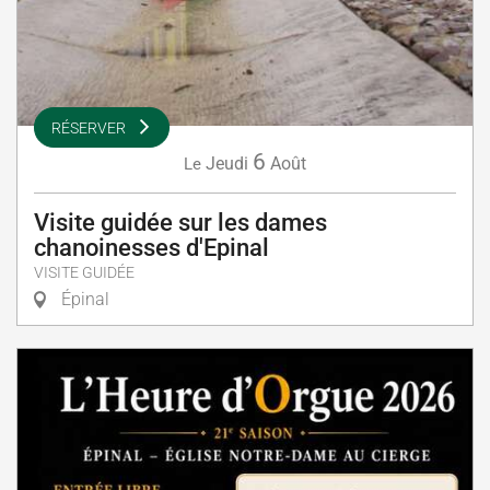
RÉSERVER
6
Jeudi
Août
Le
Visite guidée sur les dames
chanoinesses d'Epinal
VISITE GUIDÉE
Épinal