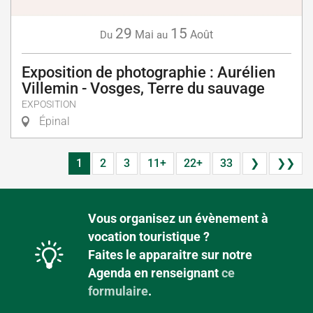
29
15
Mai
Août
Du
au
Exposition de photographie : Aurélien
Villemin - Vosges, Terre du sauvage
EXPOSITION
Épinal
1
2
3
11+
22+
33
❯
❯❯
Vous organisez un évènement à
vocation touristique ?
Faites le apparaitre sur notre
Agenda en renseignant
ce
formulaire
.