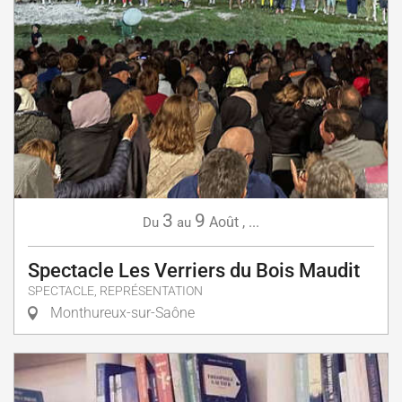
3
9
Août
,
...
Du
au
Spectacle Les Verriers du Bois Maudit
SPECTACLE, REPRÉSENTATION
Monthureux-sur-Saône