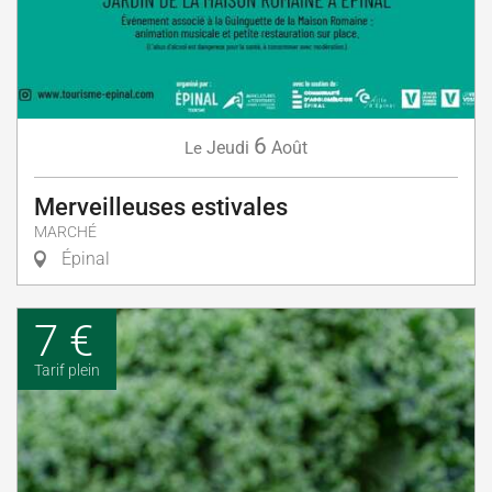
6
Jeudi
Août
Le
Merveilleuses estivales
MARCHÉ
Épinal
7 €
Tarif plein