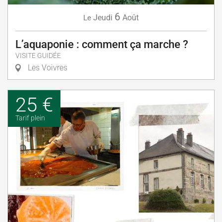
6
Jeudi
Août
Le
L’aquaponie : comment ça marche ?
VISITE GUIDÉE
Les Voivres
25 €
Tarif plein