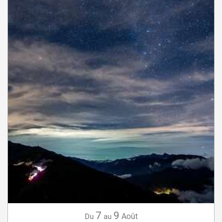
7
9
Août
Du
au