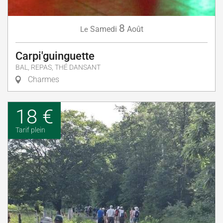
8
Samedi
Août
Le
Carpi'guinguette
BAL, REPAS, THÉ DANSANT
Charmes
18 €
Tarif plein