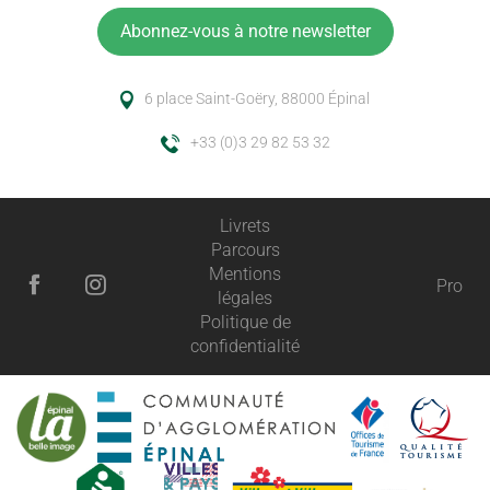
Abonnez-vous à notre newsletter
6 place Saint-Goëry, 88000 Épinal
+33 (0)3 29 82 53 32
Livrets
Parcours
Mentions
Pro
légales
Politique de
confidentialité