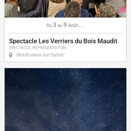
3
9
Août
,
...
Du
au
Spectacle Les Verriers du Bois Maudit
SPECTACLE, REPRÉSENTATION
Monthureux-sur-Saône