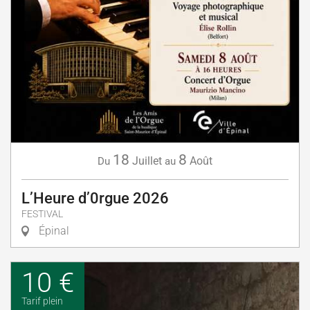
18
8
Juillet
Août
Du
au
L’Heure d’0rgue 2026
FESTIVAL
Épinal
10 €
Tarif plein