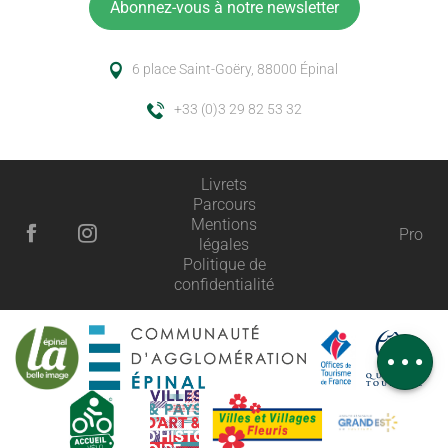
Abonnez-vous à notre newsletter
6 place Saint-Goëry, 88000 Épinal
+33 (0)3 29 82 53 32
Livrets
Parcours
Mentions
Pro
légales
Politique de
Description
confidentialité
Horaires
Avis