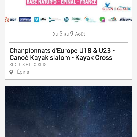
5
9
Août
Du
au
Chanpionnats d'Europe U18 & U23 -
Canoé Kayak slalom - Kayak Cross
SPORTS ET LOISIRS
Épinal