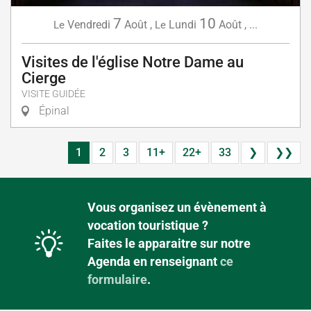
7
10
Vendredi
Août
,
Lundi
Août
,
...
Le
Le
Visites de l'église Notre Dame au
Cierge
VISITE GUIDÉE
Épinal
1
2
3
11+
22+
33
❯
❯❯
Vous organisez un évènement à
vocation touristique ?
Faites le apparaitre sur notre
Agenda en renseignant
ce
formulaire
.