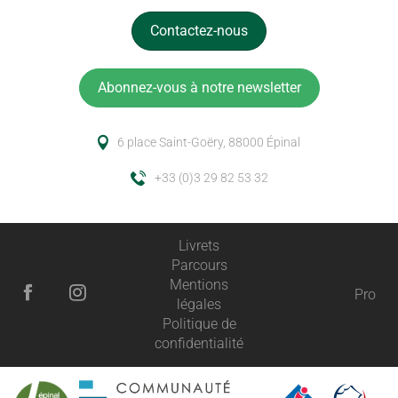
Contactez-nous
Abonnez-vous à notre newsletter
6 place Saint-Goëry, 88000 Épinal
+33 (0)3 29 82 53 32
Livrets
Parcours
Mentions
Pro
légales
Politique de
confidentialité