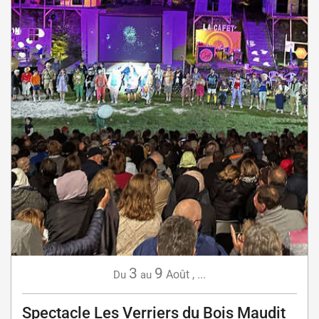
3
9
Août
,
...
Du
au
Spectacle Les Verriers du Bois Maudit