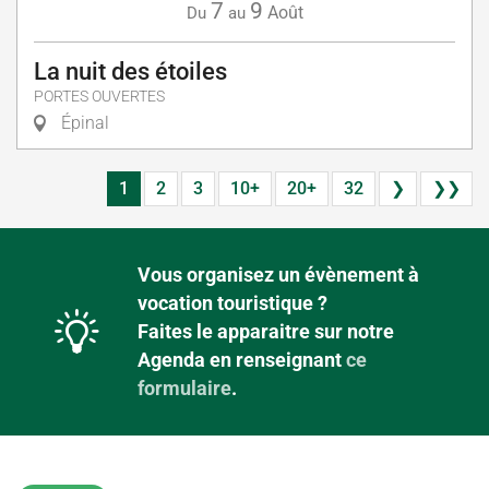
7
9
Août
Du
au
La nuit des étoiles
PORTES OUVERTES
Épinal
1
2
3
10+
20+
32
❯
❯❯
Vous organisez un évènement à
vocation touristique ?
Faites le apparaitre sur notre
Agenda en renseignant
ce
formulaire
.