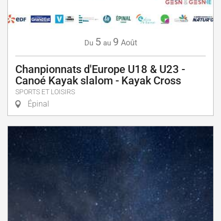
5
9
Août
Du
au
Chanpionnats d'Europe U18 & U23 -
Canoé Kayak slalom - Kayak Cross
SPORTS ET LOISIRS
Épinal