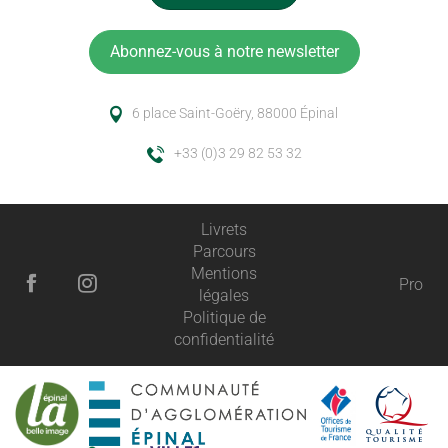
Abonnez-vous à notre newsletter
6 place Saint-Goëry, 88000 Épinal
+33 (0)3 29 82 53 32
Livrets
Parcours
Mentions
Pro
légales
Politique de
confidentialité