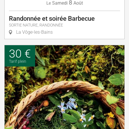
8
Samedi
Août
Le
Randonnée et soirée Barbecue
SORTIE NATURE, RANDONNÉE
La Vôge-les-Bains
30 €
Tarif plein