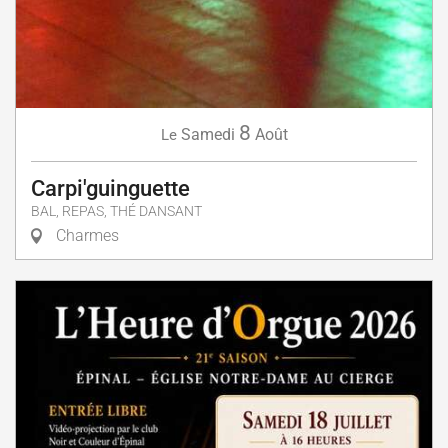
8
Samedi
Août
Le
Carpi'guinguette
BAL, REPAS, THÉ DANSANT
Charmes