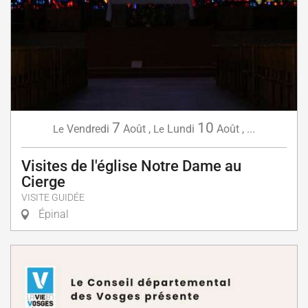
7
10
Vendredi
Août
,
Lundi
Août
,
...
Le
Le
Visites de l'église Notre Dame au
Cierge
VISITE GUIDÉE
Épinal