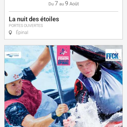
7
9
Août
Du
au
La nuit des étoiles
PORTES OUVERTES
Épinal