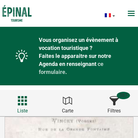
Vous organisez un évènement à
vocation touristique ?
Faites le apparaitre sur notre
Agenda en renseignant
ce
formulaire
.
387
Liste
Carte
Filtres