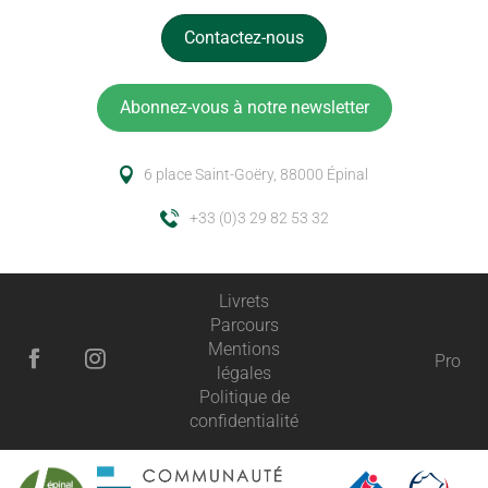
Contactez-nous
Abonnez-vous à notre newsletter
6 place Saint-Goëry, 88000 Épinal
+33 (0)3 29 82 53 32
Livrets
Parcours
Mentions
Pro
légales
Politique de
confidentialité