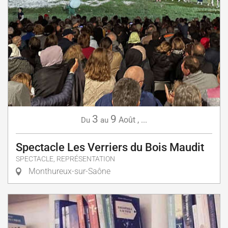
3
9
Août
,
...
Du
au
Spectacle Les Verriers du Bois Maudit
SPECTACLE, REPRÉSENTATION
Monthureux-sur-Saône