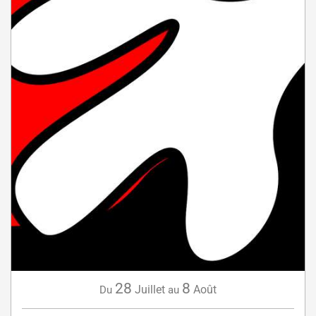
28
8
Juillet
Août
Du
au