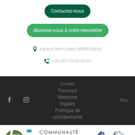
Contactez-nous
Abonnez-vous à notre newsletter
6 place Saint-Goëry, 88000 Épinal
+33 (0)3 29 82 53 32
Livrets
Parcours
Mentions
Pro
légales
Politique de
confidentialité