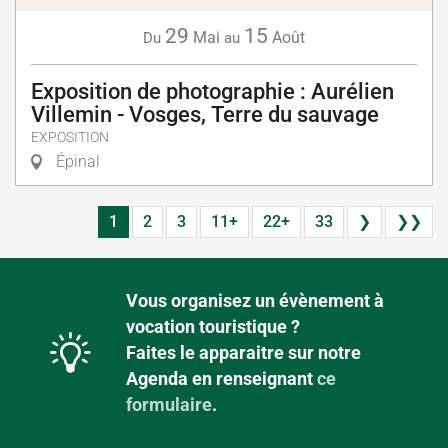
29
15
Mai
Août
Du
au
Exposition de photographie : Aurélien
Villemin - Vosges, Terre du sauvage
EXPOSITION
Épinal
1
2
3
11+
22+
33
❯
❯❯
Vous organisez un évènement à
vocation touristique ?
Faites le apparaitre sur notre
Agenda en renseignant
ce
formulaire
.