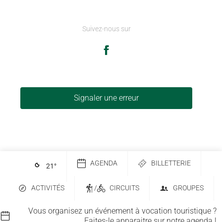
Suivez-nous sur
Signaler une erreur
AGENDA
BILLETTERIE
21
°
ACTIVITÉS
/
CIRCUITS
GROUPES
Vous organisez un événement à vocation touristique ?
Faites-le apparaitre sur notre agenda !