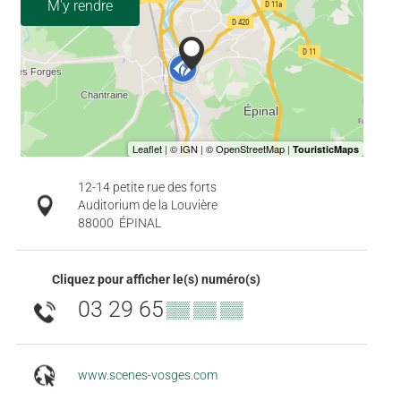
M'y rendre
12-14 petite rue des forts
Auditorium de la Louvière
88000
ÉPINAL
Cliquez pour afficher le(s) numéro(s)
03 29 65
▒▒ ▒▒ ▒▒
www.scenes-vosges.com