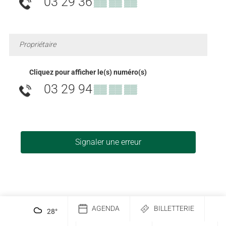
03 29 36
▒▒ ▒▒ ▒▒
Propriétaire
Cliquez pour afficher le(s) numéro(s)
03 29 94
▒▒ ▒▒ ▒▒
Signaler une erreur
AGENDA
BILLETTERIE
28
°