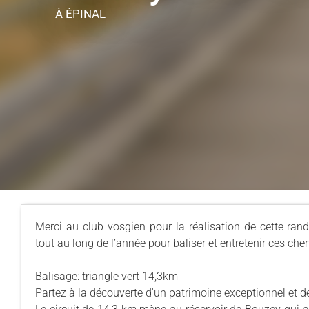
À ÉPINAL
Merci au club vosgien pour la réalisation de cette rand
tout au long de l’année pour baliser et entretenir ces che
Balisage: triangle vert 14,3km
Partez à la découverte d'un patrimoine exceptionnel et 