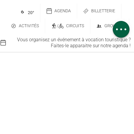
Télécharger
AGENDA
BILLETTERIE
20
°
Dénivelé
Avis
ACTIVITÉS
/
CIRCUITS
GROUPES
Vous organisez un événement à vocation touristique ?
Faites-le apparaitre sur notre agenda !
Contactez-nous
Abonnez-vous à notre newsletter