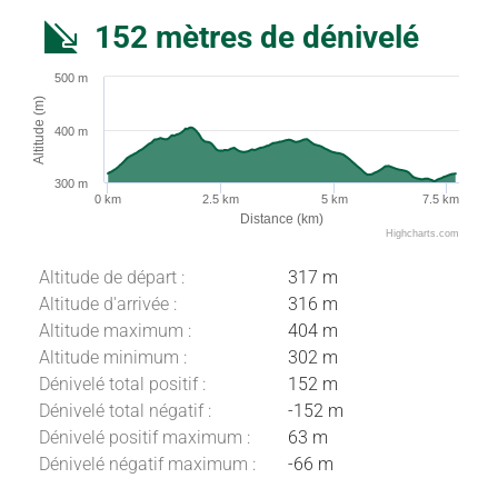
152 mètres de dénivelé
500 m
Altitude (m)
400 m
300 m
0 km
2.5 km
5 km
7.5 km
Distance (km)
Highcharts.com
Altitude de départ :
317 m
Altitude d'arrivée :
316 m
Altitude maximum :
404 m
Altitude minimum :
302 m
Dénivelé total positif :
152 m
Dénivelé total négatif :
-152 m
Dénivelé positif maximum :
63 m
Dénivelé négatif maximum :
-66 m
Description