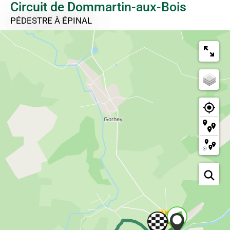
Circuit de Dommartin-aux-Bois
PÉDESTRE
À ÉPINAL