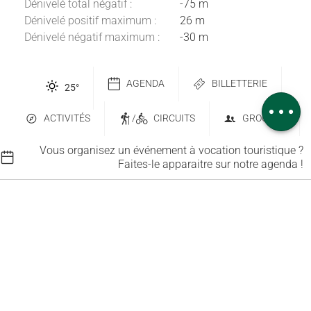
Dénivelé total négatif :
-75 m
Dénivelé positif maximum :
26 m
Description
Dénivelé négatif maximum :
-30 m
Télécharger
Dénivelé
AGENDA
BILLETTERIE
25
°
Avis
ACTIVITÉS
/
CIRCUITS
GROUPES
Vous organisez un événement à vocation touristique ?
Faites-le apparaitre sur notre agenda !
Contactez-nous