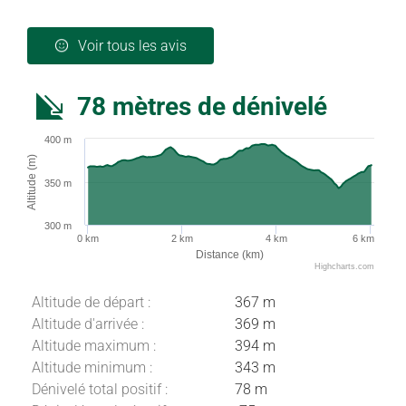
Voir tous les avis
78 mètres de dénivelé
400 m
Altitude (m)
350 m
300 m
0 km
2 km
4 km
6 km
Distance (km)
Highcharts.com
Altitude de départ :
367 m
Altitude d'arrivée :
369 m
Altitude maximum :
394 m
Altitude minimum :
343 m
Dénivelé total positif :
78 m