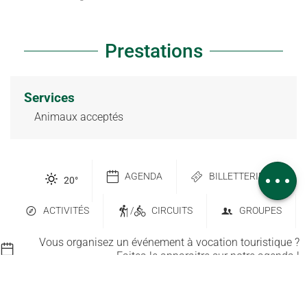
Prestations
Description
Services
Télécharger
Animaux acceptés
Dénivelé
Prestations
Avis
AGENDA
BILLETTERIE
20
°
ACTIVITÉS
/
CIRCUITS
GROUPES
Vous organisez un événement à vocation touristique ?
Faites-le apparaitre sur notre agenda !