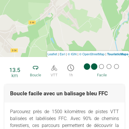
Leaflet
|
Esri
|
© IGN
|
© OpenStreetMap
|
TouristicMaps
13.5
km
Boucle
VTT
1h
Facile
Boucle facile avec un balisage bleu FFC
Parcourez près de 1500 kilomètres de pistes VTT
balisées et labélisées FFC. Avec 90% de chemins
forestiers, ces parcours permettent de découvrir la