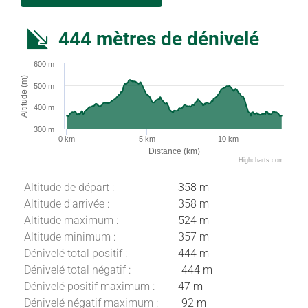
444 mètres de dénivelé
600 m
Altitude (m)
500 m
400 m
300 m
0 km
5 km
10 km
Distance (km)
Highcharts.com
Altitude de départ :
358 m
Altitude d'arrivée :
358 m
Altitude maximum :
524 m
Altitude minimum :
357 m
Dénivelé total positif :
444 m
Dénivelé total négatif :
-444 m
Dénivelé positif maximum :
47 m
Dénivelé négatif maximum :
-92 m