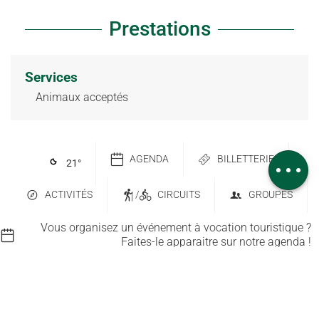
Prestations
Description
Services
Télécharger
Animaux acceptés
Dénivelé
Prestations
Avis
AGENDA
BILLETTERIE
21
°
ACTIVITÉS
/
CIRCUITS
GROUPES
Vous organisez un événement à vocation touristique ?
Faites-le apparaitre sur notre agenda !