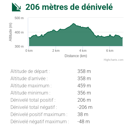
206 mètres de dénivelé
500 m
Altitude (m)
400 m
300 m
0 km
2 km
4 km
6 km
Distance (km)
Highcharts.com
Altitude de départ :
358 m
Altitude d'arrivée :
358 m
Altitude maximum :
459 m
Altitude minimum :
356 m
Dénivelé total positif :
206 m
Dénivelé total négatif :
-206 m
Dénivelé positif maximum :
38 m
Dénivelé négatif maximum :
-48 m