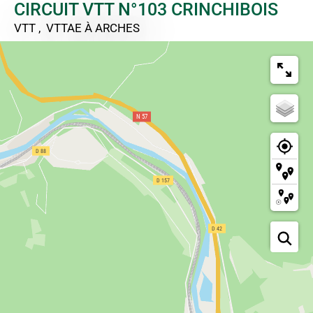
CIRCUIT VTT N°103 CRINCHIBOIS
VTT , VTTAE
À ARCHES