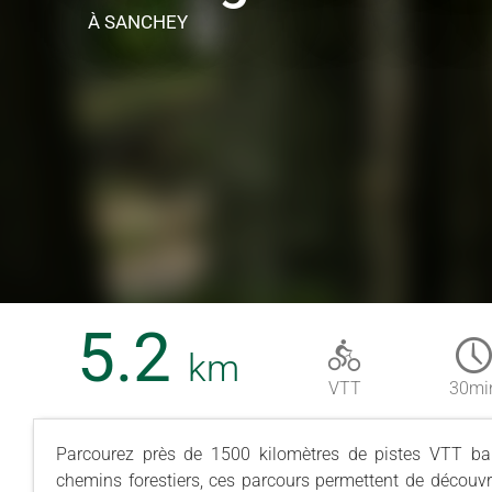
À SANCHEY
5.2
km
VTT
30mi
Parcourez près de 1500 kilomètres de pistes VTT bal
chemins forestiers, ces parcours permettent de découvri