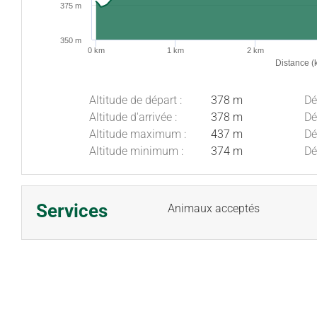
375 m
350 m
0 km
1 km
2 km
Distance (
Altitude de départ :
378 m
Dé
Altitude d'arrivée :
378 m
Dé
Altitude maximum :
437 m
Dé
Altitude minimum :
374 m
Dé
Services
Animaux acceptés