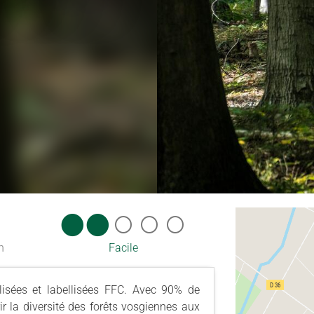
n
Facile
isées et labellisées FFC. Avec 90% de
r la diversité des forêts vosgiennes aux