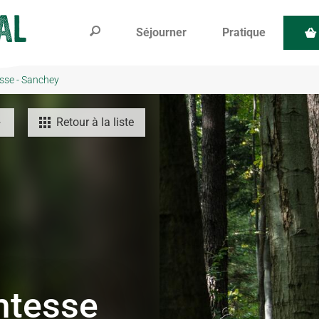
Séjourner
Pratique
esse - Sanchey
Retour à la liste
mtesse