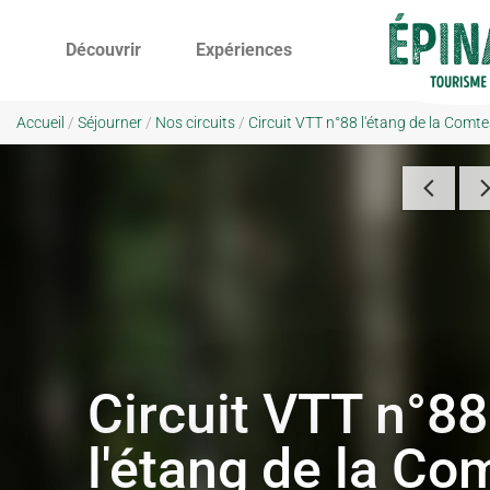
Découvrir
Expériences
Accueil
/
Séjourner
/
Nos circuits
/
Circuit VTT n°88 l'étang de la Comt
Circuit VTT n°88
l'étang de la Co