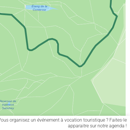
Vous organisez un événement à vocation touristique ? Faites-le
apparaitre sur notre agenda !