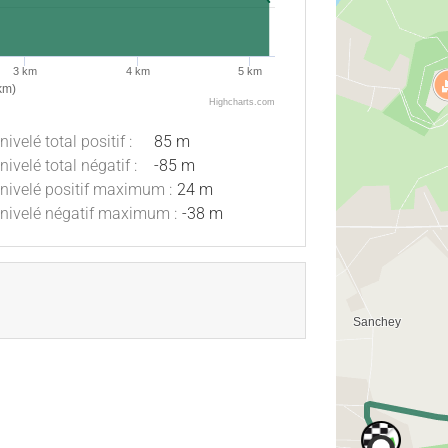
3 km
4 km
5 km
km)
Highcharts.com
nivelé total positif :
85 m
nivelé total négatif :
-85 m
nivelé positif maximum :
24 m
nivelé négatif maximum :
-38 m