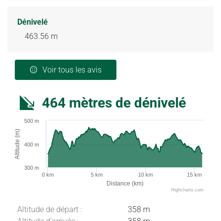
Dénivelé
463.56 m
Voir tous les avis
464 mètres de dénivelé
500 m
Altitude (m)
400 m
300 m
0 km
5 km
10 km
15 km
Distance (km)
Highcharts.com
Altitude de départ :
358 m