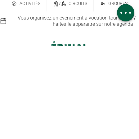
ACTIVITÉS
/
CIRCUITS
GROUPES
Avis
Vous organisez un événement à vocation touristique ?
Faites-le apparaitre sur notre agenda !
Contactez-nous
Abonnez-vous à notre newsletter
6 place Saint-Goëry, 88000 Épinal
+33 (0)3 29 82 53 32