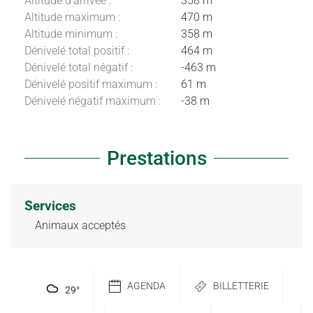
Altitude d'arrivée :
358 m
Altitude maximum :
470 m
Altitude minimum :
358 m
Dénivelé total positif :
464 m
Dénivelé total négatif :
-463 m
Dénivelé positif maximum :
61 m
Dénivelé négatif maximum :
-38 m
Prestations
Services
Animaux acceptés
Description
AGENDA
BILLETTERIE
Dénivelé
29
°
Prestations