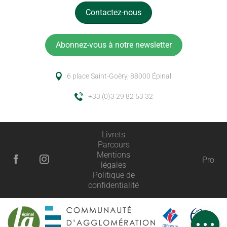
Contactez-nous
Abonnez-vous à notre newsletter
6 place Saint-Goëry, 88000 Épinal
+33 (0)3 29 82 53 32
Livrets
Parcours
Mentions
Pro
légales
Description
Politique de
confidentialité
Prestations
Tarifs
Avis