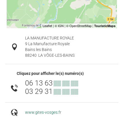
LA MANUFACTURE ROYALE
9 La Manufacture Royale
Bains les Bains
88240
LA VÔGE-LES-BAINS
Cliquez pour afficher le(s) numéro(s)
06 13 63
▒▒ ▒▒ ▒▒
03 29 31
▒▒ ▒▒ ▒▒
www.gites-vosges.fr