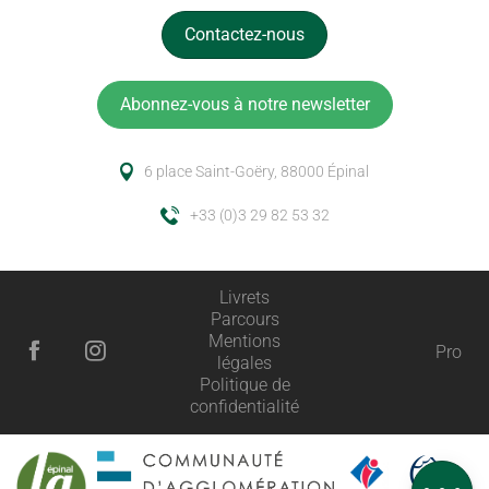
Contactez-nous
Abonnez-vous à notre newsletter
6 place Saint-Goëry, 88000 Épinal
+33 (0)3 29 82 53 32
Livrets
Parcours
Mentions
Pro
légales
Description
Politique de
confidentialité
Prestations
Tarifs
Avis