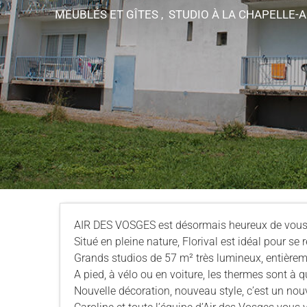
MEUBLÉS ET GÎTES , STUDIO
À LA CHAPELLE-A
AIR DES VOSGES est désormais heureux de vous 
Situé en pleine nature, Florival est idéal pour se
Grands studios de 57 m² très lumineux, entièreme
A pied, à vélo ou en voiture, les thermes sont à 
Nouvelle décoration, nouveau style, c’est un nouve