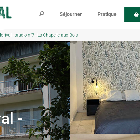
Séjourner
Pratique
lorival - studio n°7 - La Chapelle-aux-Bois
al -