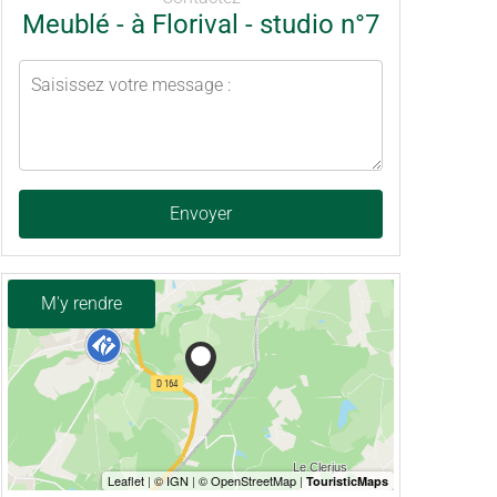
Meublé - à Florival - studio n°7
Envoyer
M'y rendre