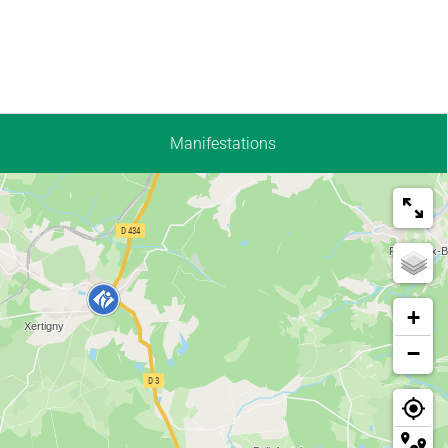
Manifestations
+
−