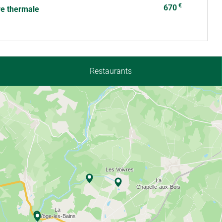
€
670
re thermale
Restaurants