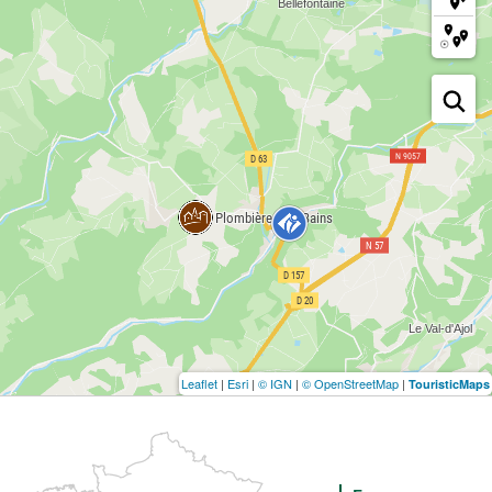
Leaflet
|
Esri
|
© IGN
|
© OpenStreetMap
|
TouristicMaps