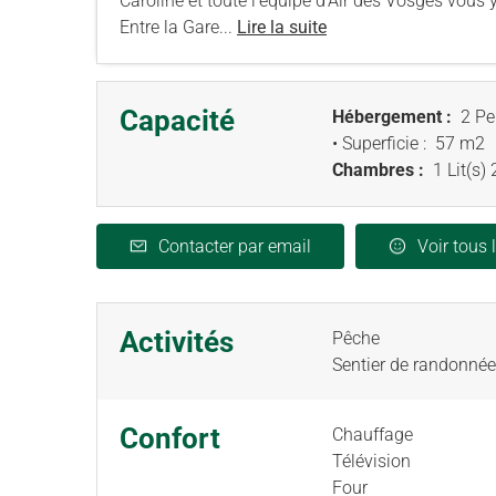
Caroline et toute l’équipe d’Air des Vosges vous 
Entre la Gare...
Lire la suite
Capacité
Hébergement :
2 Pe
• Superficie :
57 m
2
Chambres :
1 Lit(s)
Contacter par email
Voir tous 
Activités
Pêche
Sentier de randonnée
Confort
Chauffage
Télévision
Four