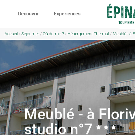
Découvrir
Expériences
Accueil
/
Séjourner
/
Où dormir ?
/
Hébergement Thermal
/
Meublé - à F
Meublé - à Floriv
studio n°7