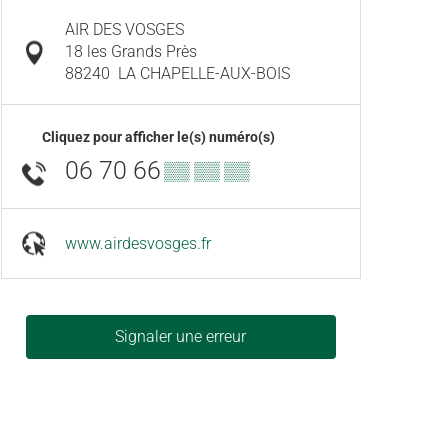
AIR DES VOSGES
18 les Grands Près
88240
LA CHAPELLE-AUX-BOIS
Cliquez pour afficher le(s) numéro(s)
06 70 66
▒▒ ▒▒ ▒▒
www.airdesvosges.fr
Signaler une erreur