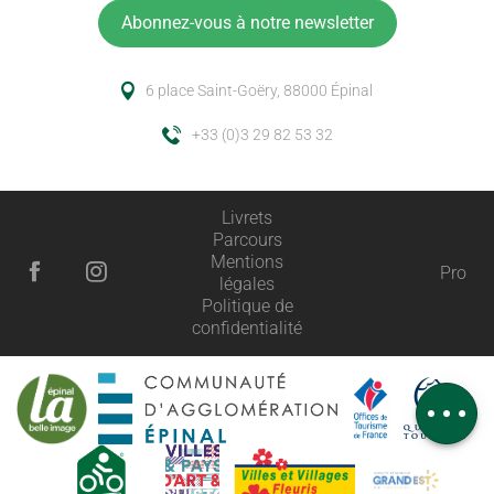
Abonnez-vous à notre newsletter
6 place Saint-Goëry, 88000 Épinal
+33 (0)3 29 82 53 32
Livrets
Parcours
Description
Mentions
Pro
légales
Prestations
Politique de
confidentialité
Tarifs
Ouvertures
Avis