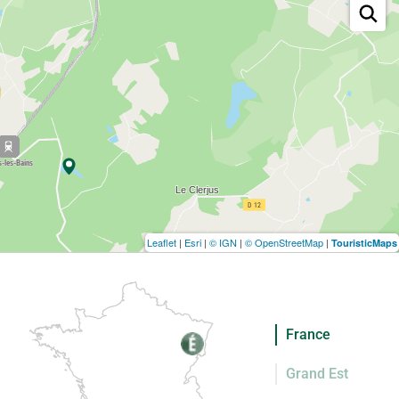
Leaflet
|
Esri
|
© IGN
|
© OpenStreetMap
|
TouristicMaps
France
Grand Est