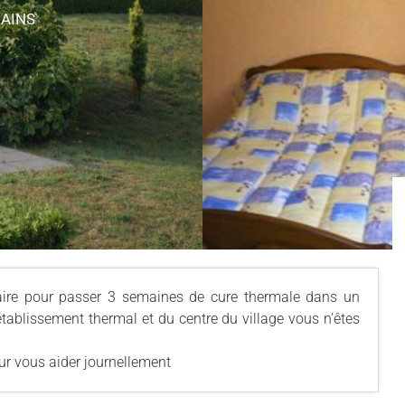
BAINS
aire pour passer 3 semaines de cure thermale dans un
établissement thermal et du centre du village vous n'êtes
our vous aider journellement