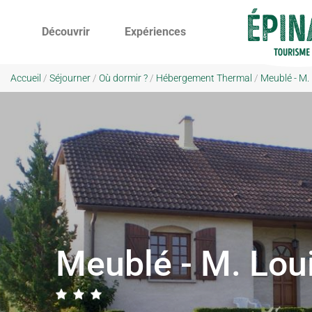
Découvrir
Expériences
Accueil
/
Séjourner
/
Où dormir ?
/
Hébergement Thermal
/
Meublé - M. 
Meublé - M. Loui