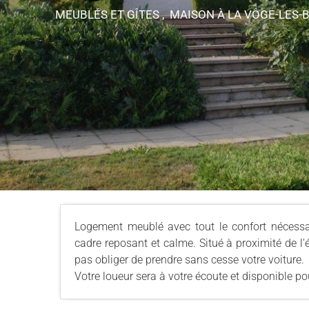
MEUBLÉS ET GÎTES , MAISON
À LA VÔGE-LES-
Logement meublé avec tout le confort nécess
cadre reposant et calme. Situé à proximité de l'
pas obliger de prendre sans cesse votre voiture.
Votre loueur sera à votre écoute et disponible p