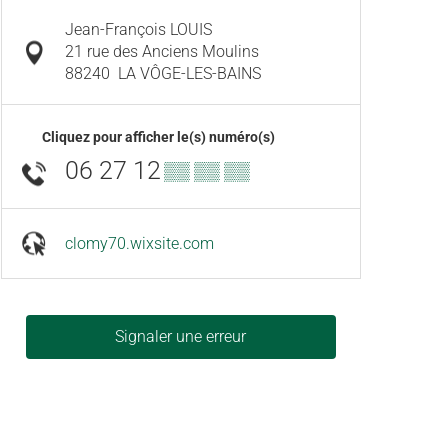
Jean-François LOUIS
21 rue des Anciens Moulins
88240
LA VÔGE-LES-BAINS
Cliquez pour afficher le(s) numéro(s)
06 27 12
▒▒ ▒▒ ▒▒
clomy70.wixsite.com
Signaler une erreur