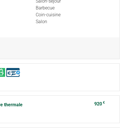
Salon-séjour
Barbecue
Coin-cuisine
Salon
€
920
re thermale