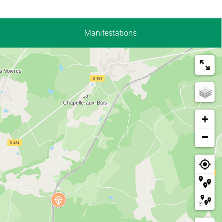
Manifestations
+
−