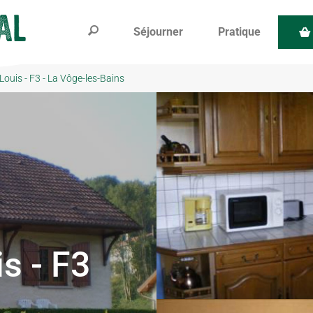
Séjourner
Pratique
Louis - F3 - La Vôge-les-Bains
s - F3