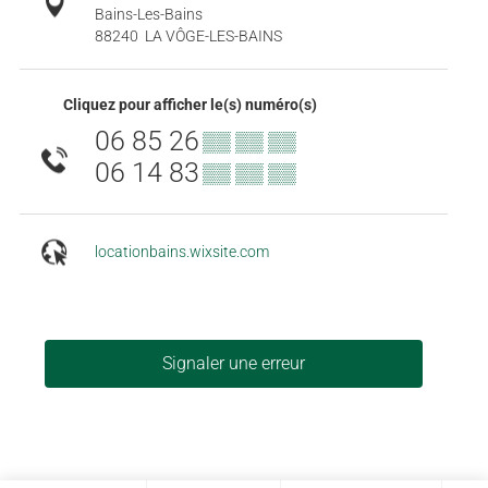
Bains-Les-Bains
88240
LA VÔGE-LES-BAINS
Cliquez pour afficher le(s) numéro(s)
06 85 26
▒▒ ▒▒ ▒▒
06 14 83
▒▒ ▒▒ ▒▒
locationbains.wixsite.com
Signaler une erreur