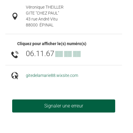
Véronique THEILLER
GITE "CHEZ PAUL"
43 rue André Vitu
88000
ÉPINAL
Cliquez pour afficher le(s) numéro(s)
06.11.67
▒▒ ▒▒ ▒▒
gitedelamarie88.wixsite.com
Signaler une erreur