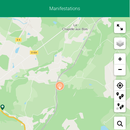
Manifestations
+
−