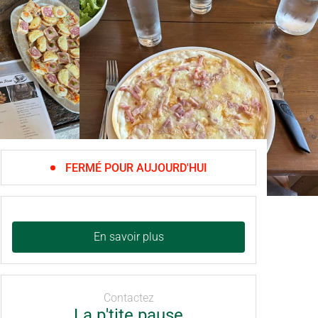
FERMÉ POUR AUJOURD'HUI
En savoir plus
Contactez
La p'tite pause