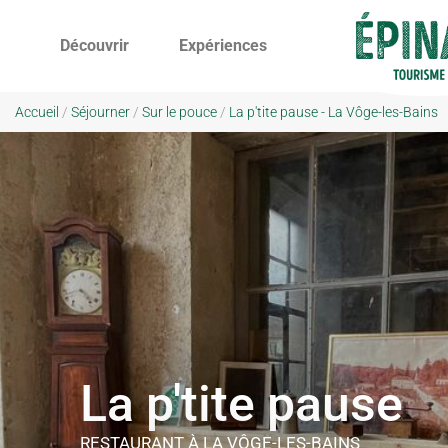
Découvrir
Expériences
Accueil
/
Séjourner
/
Sur le pouce
/
La p'tite pause - La Vôge-les-Bains
La p'tite pause
RESTAURANT
À LA VÔGE-LES-BAINS