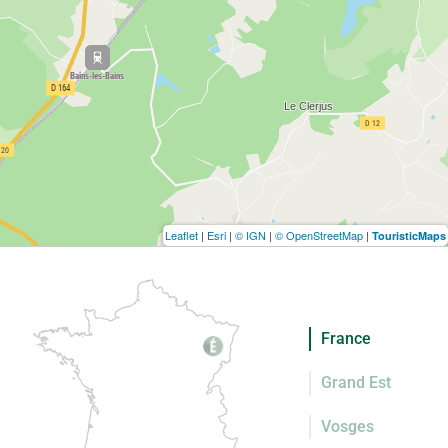
Leaflet
|
Esri
|
© IGN
|
© OpenStreetMap
|
TouristicMaps
France
Grand Est
Vosges