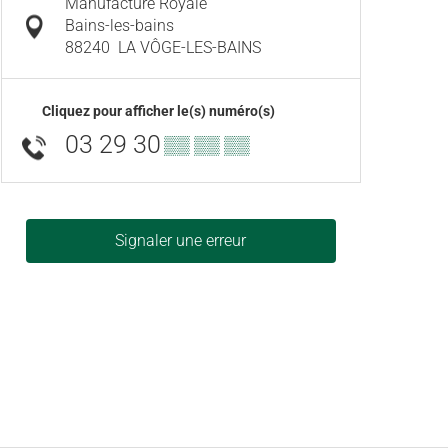
Manufacture Royale
Bains-les-bains
88240
LA VÔGE-LES-BAINS
Cliquez pour afficher le(s) numéro(s)
03 29 30
▒▒ ▒▒ ▒▒
Signaler une erreur